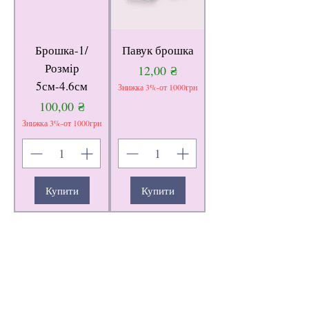
Брошка-1/
Павук брошка
Розмір
Ціна
12,00 ₴
5см-4.6см
Знижка 3%-от 1000грн
Ціна
100,00 ₴
Знижка 3%-от 1000грн
Купити
Купити
1
/
1