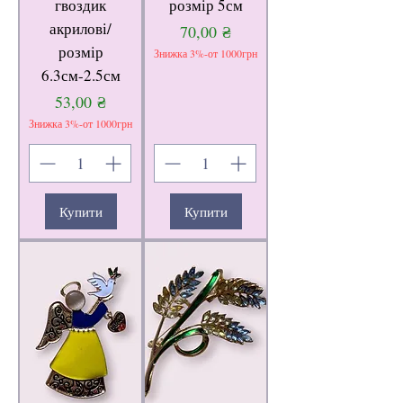
гвоздик
розмір 5см
акрилові/
Ціна
70,00 ₴
розмір
Знижка 3%-от 1000грн
6.3см-2.5см
Ціна
53,00 ₴
Знижка 3%-от 1000грн
Купити
Купити