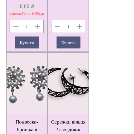
Ціна
6,60 ₴
Знижка 3%-от 1000грн
Купити
Купити
Подвеска-
Сережки кільця
брошка в
/ гвоздики/