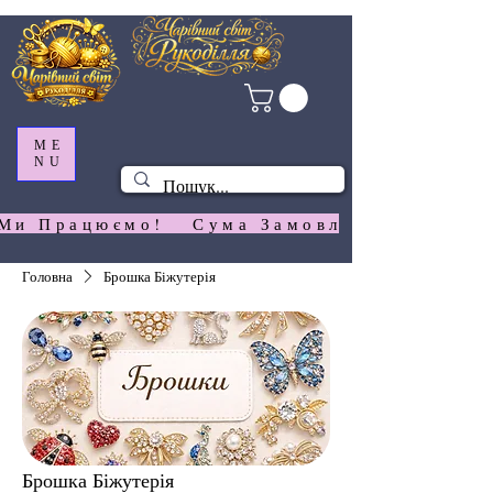
ME
NU
Ми Працюємо!   Сума Замовлення На  Сай
Головна
Брошка Біжутерія
Брошка Біжутерія