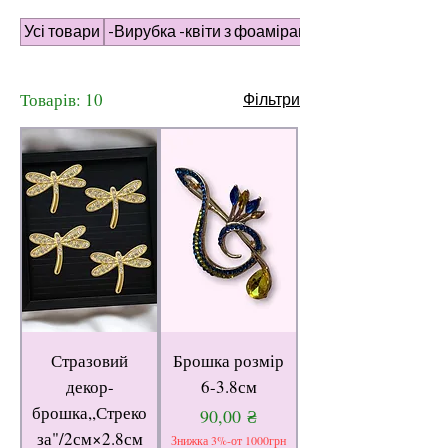
Усі товари
-Вирубка -квіти з фоамірану
Товарів: 10
Фільтри
Стразовий
Брошка розмір
декор-
6-3.8см
брошка,,Стреко
Ціна
90,00 ₴
за"/2см×2.8см
Знижка 3%-от 1000грн