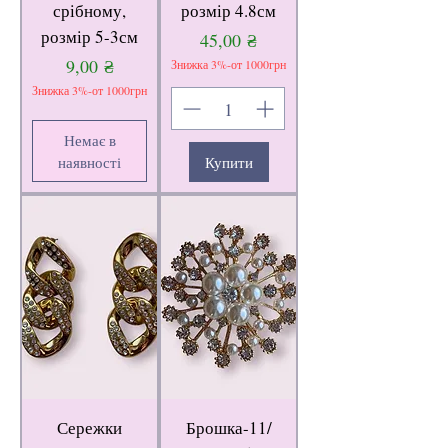
срібному,
розмір 4.8см
розмір 5-3см
Ціна
45,00 ₴
Ціна
9,00 ₴
Знижка 3%-от 1000грн
Знижка 3%-от 1000грн
Немає в
наявності
Купити
Сережки
Брошка-11/