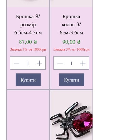
Брошка-9/
Брошка
розмір
колос-3/
6.5см-4.3см
6см-3.6см
Ціна
Ціна
87,00 ₴
90,00 ₴
Знижка 3%-от 1000грн
Знижка 3%-от 1000грн
Купити
Купити