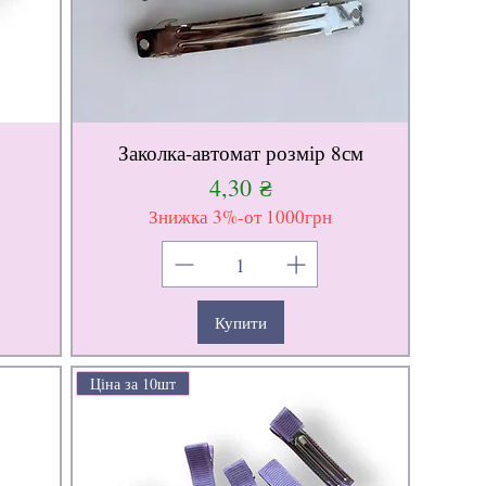
Заколка-автомат розмір 8см
Ціна
4,30 ₴
Знижка 3%-от 1000грн
Купити
Ціна за 10шт