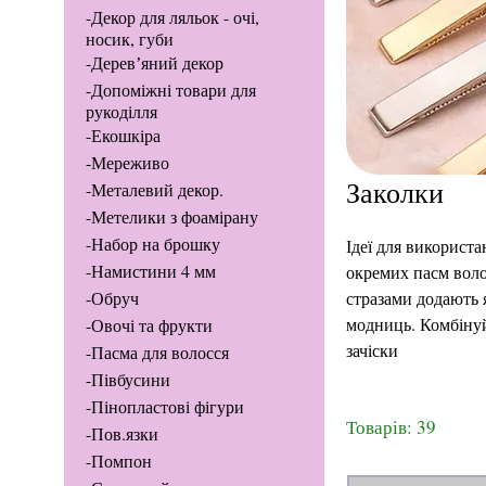
-Декор для ляльок - очі,
носик, губи
-Деревʼяний декор
-Допоміжні товари для
рукоділля
-Екошкіра
-Мереживо
Заколки
-Металевий декор.
-Метелики з фоамірану
-Набор на брошку
Ідеї для використа
-Намистини 4 мм
окремих пасм воло
-Обруч
стразами додають я
модниць. Комбінуй
-Овочі та фрукти
зачіски
-Пасма для волосся
-Півбусини
-Пінопластові фігури
Товарів: 39
-Пов.язки
-Помпон