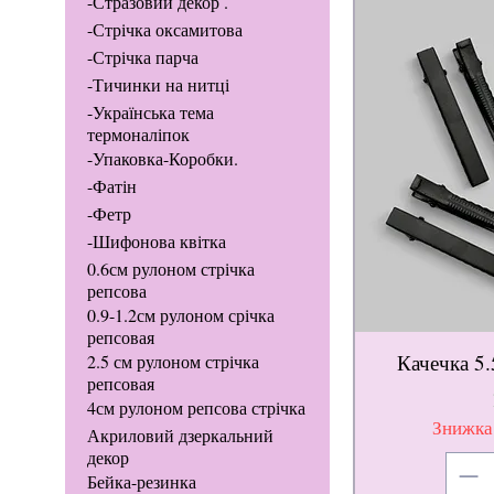
-Стразовий декор .
-Стрічка оксамитова
-Стрічка парча
-Тичинки на нитці
-Українська тема
термоналіпок
-Упаковка-Коробки.
-Фатін
-Фетр
-Шифонова квітка
0.6см рулоном стрічка
репсова
0.9-1.2см рулоном срічка
репсовая
Качечка 5.
2.5 см рулоном стрічка
репсовая
4см рулоном репсова стрічка
Знижка
Акриловий дзеркальний
декор
Бейка-резинка