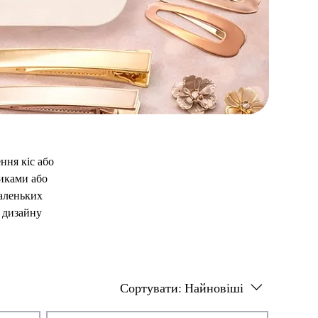
ння кіс або
иками або
маленьких
о дизайну
Сортувати:
Найновіші