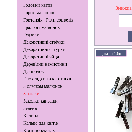
Головки квітів
Знижка
Горох малюнок
ГортензІя . Різні соцветія
Градієнт малюнок
Гудзики
Декоративні стрічки
Декоративні фігурки
Ціна за 50шт
Декоративні яйця
Дерев'яни намистини
Дзвіночок
Епоксидки та картинки
З блеском малюнок
Заколки
Заколки канзаши
Зелень
Калина
Калька для квітів
Квіти в букетах