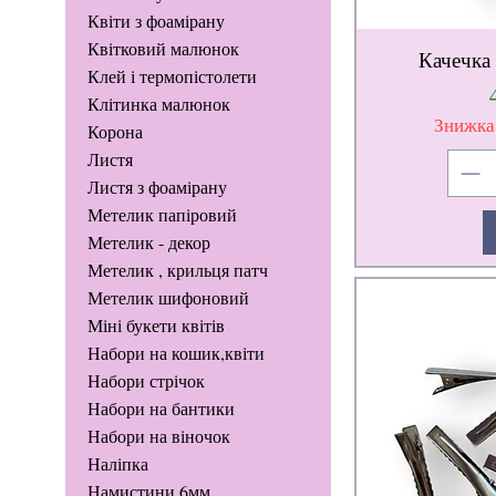
Квіти з фоамірану
Квітковий малюнок
Качечка
Клей і термопістолети
Клітинка малюнок
Знижка
Корона
Листя
Листя з фоамірану
Метелик папіровий
Метелик - декор
Метелик , крильця патч
Метелик шифоновий
Міні букети квітів
Набори на кошик,квіти
Набори стрічок
Набори на бантики
Набори на віночок
Наліпка
Намистини 6мм