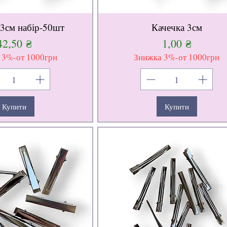
 3см набір-50шт
Качечка 3см
Ціна
Ціна
42,50 ₴
1,00 ₴
 3%-от 1000грн
Знижка 3%-от 1000грн
Купити
Купити