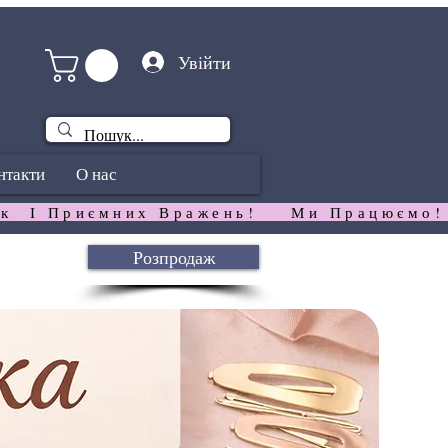
Увійти
нтакти
О нас
к  І Приємних Вражень!   
Розпродаж