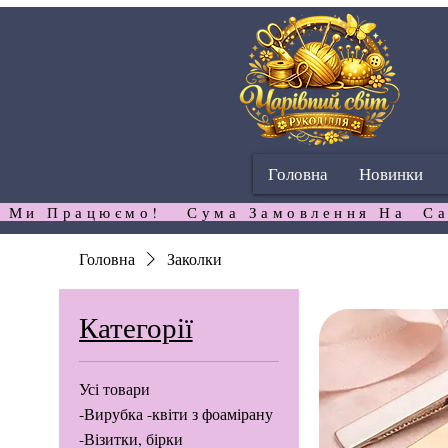
Головна
Новинки
 Ми Працюємо!   Сума Замовлення На  Са
Головна
Заколки
Категорії
Усі товари
-Вирубка -квіти з фоамірану
-Візитки, бірки