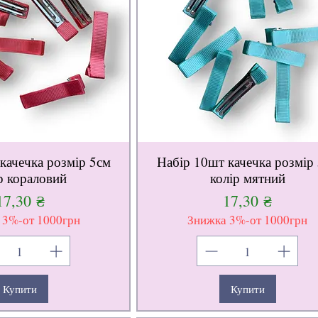
качечка розмір 5см
Набір 10шт качечка розмір
р кораловий
колір мятний
Ціна
Ціна
17,30 ₴
17,30 ₴
 3%-от 1000грн
Знижка 3%-от 1000грн
Купити
Купити