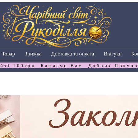
Товар
Знижка
Доставка та оплата
Відгуки
Ко
йті 100грн  Бажаємо Вам  Добрих Покупо