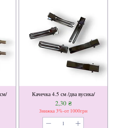
см/
Качечка 4.5 см /два вусика/
Ціна
2,30 ₴
Знижка 3%-от 1000грн