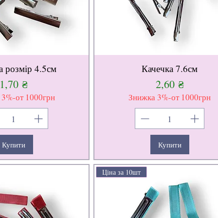
а розмір 4.5см
Качечка 7.6см
Ціна
Ціна
1,70 ₴
2,60 ₴
 3%-от 1000грн
Знижка 3%-от 1000грн
Купити
Купити
Ціна за 10шт