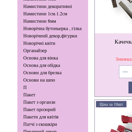
Намистини декоративні
Намистини 1см.1.2см
Намистини 8мм
Новорічна бутоньерка , гілка
Новорічний декор,фігурки
Качечк
Новорічні квіти
Органайзер
Основа для вінка
Знижка
Основа для обідка
Основи для брелка
Основи на шею
П
Пакет
Пакет з органзи
Ціна за 10шт
Пакет прозорий
Пакети для квітів
Патчі з єкошкіри
Перлиний декор