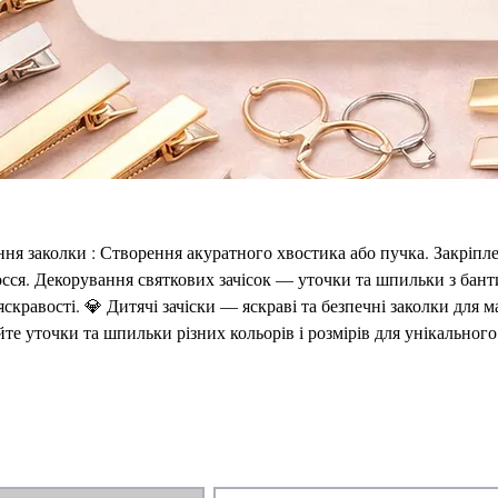
ння заколки : Створення акуратного хвостика або пучка. Закріпле
сся. Декорування святкових зачісок — уточки та шпильки з бант
скравості. 💎 Дитячі зачіски — яскраві та безпечні заколки для 
те уточки та шпильки різних кольорів і розмірів для унікальног