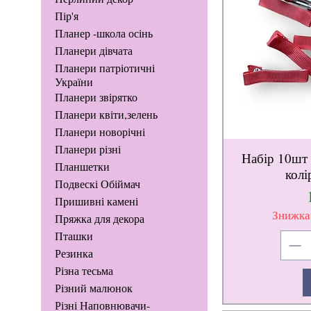
Пір'я
Планер -школа осінь
Планери дівчата
Планери патріотичні
України
Планери звірятко
Планери квіти,зелень
Планери новорічні
Планери різні
Набір 10шт 
Планшетки
колі
Подвескі Обіймач
Пришивні камені
Знижка
Пряжка для декора
Пташки
Резинка
Різна тесьма
Різний малюнок
Різні Наповнювачи-