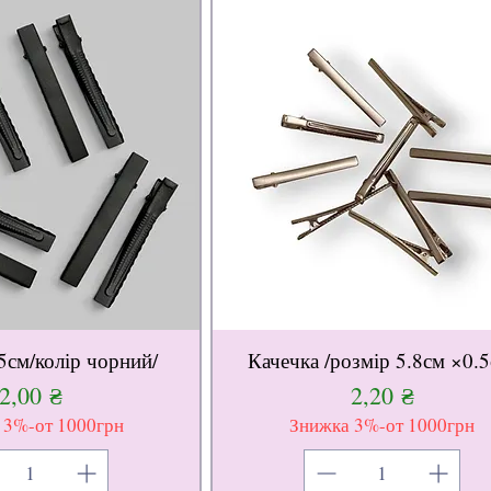
5см/колір чорний/
Качечка /розмір 5.8см ×0.5
Ціна
Ціна
2,00 ₴
2,20 ₴
 3%-от 1000грн
Знижка 3%-от 1000грн