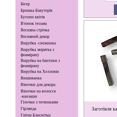
Бісер
Брошка Біжутерія
Бутони квітів
В'юнок тесьма
Весняна стрічка
Весняний декор
Вирубка -снежинка
Вирубка звірятка з
фоамірану
Вирубка на бантики з
фоамірану
Вирубка на Хелловін
Вишиванка
Віночки для декора
Віночки на волосся
-канзаши
Гілочки з тичинками
Заготівля к
Гірлянда
Глітер Блискітки