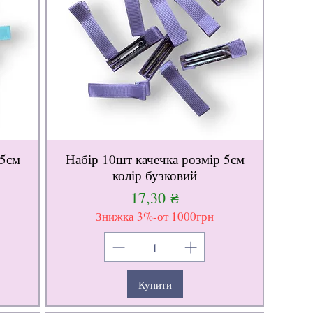
 5см
Набір 10шт качечка розмір 5см
колір бузковий
Ціна
17,30 ₴
Знижка 3%-от 1000грн
Купити