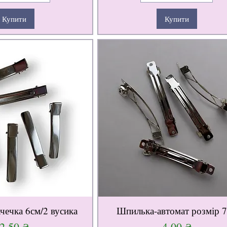
Купити
Купити
ачечка 6см/2 вусика
Шпилька-автомат розмір 
Ціна
Ціна
2,50 ₴
4,00 ₴