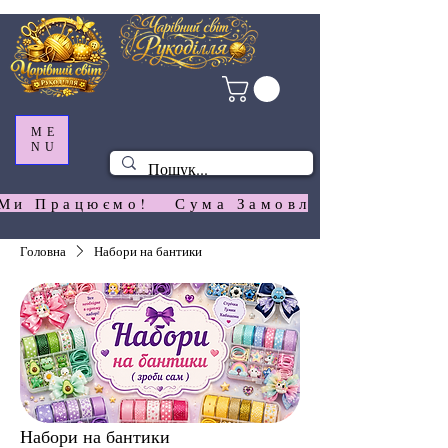
ME
NU
Ми Працюємо!   Сума Замовлення На  Сай
Головна
Набори на бантики
Набори на бантики