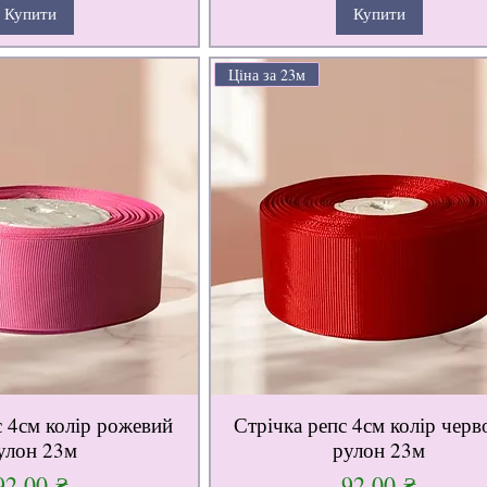
Купити
Купити
Ціна за 23м
с 4см колір рожевий
Стрічка репс 4см колір чер
улон 23м
рулон 23м
Ціна
Ціна
92,00 ₴
92,00 ₴