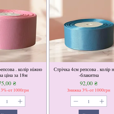
епсова . колір ніжно
Стрічка 4см репсова . колір 
а ціна за 18м
-блакитна
Ціна
Ціна
75,00 ₴
92,00 ₴
 3%-от 1000грн
Знижка 3%-от 1000грн