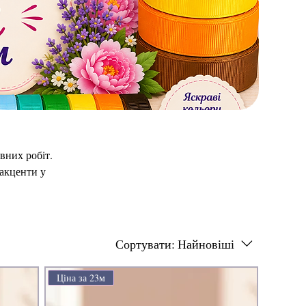
вних робіт.
 акценти у
Сортувати:
Найновіші
Ціна за 23м