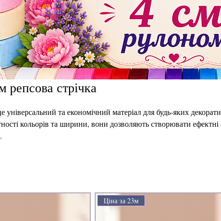
4см рулоном репсова стрічка
це універсальний та економічний матеріал для будь-яких декорати
тності кольорів та ширини, вони дозволяють створювати ефектні
.
Ціна за 23м