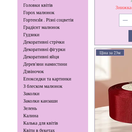
Головки квітів
Знижка
Горох малюнок
ГортензІя . Різні соцветія
Градієнт малюнок
Гудзики
Декоративні стрічки
Декоративні фігурки
Ціна за 23м
Декоративні яйця
Дерев'яни намистини
Дзвіночок
Епоксидки та картинки
З блеском малюнок
Заколки
Заколки канзаши
Зелень
Калина
Калька для квітів
Квіти в букетах