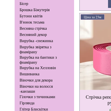
Бісер
Брошка Біжутерія
Бутони квітів
Ціна за 23м
В'юнок тесьма
Весняна стрічка
Весняний декор
Вирубка -снежинка
Вирубка звірятка з
фоамірану
Вирубка на бантики з
фоамірану
Вирубка на Хелловін
Вишиванка
Віночки для декора
Віночки на волосся
-канзаши
Стрічка реп
Гілочки з тичинками
р
Гірлянда
Глітер Блискітки