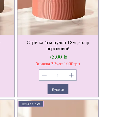
-
Стрічка 4см рулон 18м ,колір
персіковий
Ціна
75,00 ₴
Знижка 3%-от 1000грн
Купити
Ціна за 23м