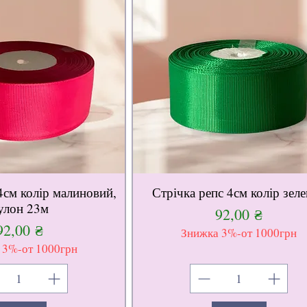
4см колір малиновий,
Стрічка репс 4см колір зел
улон 23м
Ціна
92,00 ₴
Ціна
92,00 ₴
Знижка 3%-от 1000грн
 3%-от 1000грн