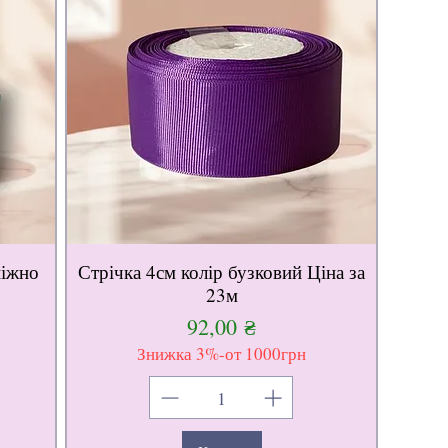
ніжно
Стрічка 4см колір бузковий Ціна за
23м
Ціна
92,00 ₴
Знижка 3%-от 1000грн