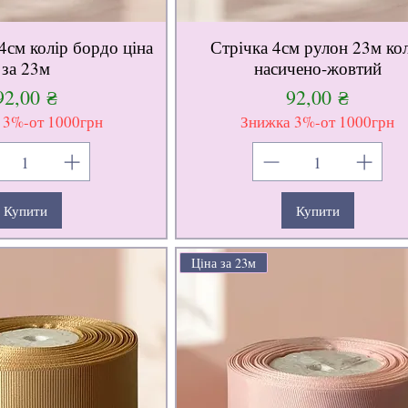
4см колір бордо ціна
Стрічка 4см рулон 23м ко
за 23м
насичено-жовтий
Ціна
Ціна
92,00 ₴
92,00 ₴
 3%-от 1000грн
Знижка 3%-от 1000грн
Купити
Купити
Ціна за 23м