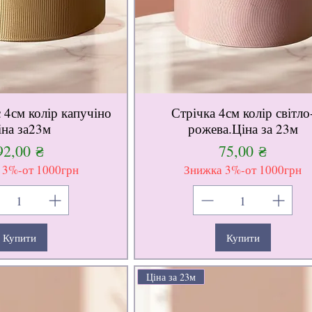
 4см колір капучіно
Стрічка 4см колір світло
іна за23м
рожева.Ціна за 23м
Ціна
Ціна
92,00 ₴
75,00 ₴
 3%-от 1000грн
Знижка 3%-от 1000грн
Купити
Купити
Ціна за 23м