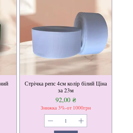
ений
Стрічка репс 4см колір білий Ціна
за 23м
Ціна
92,00 ₴
Знижка 3%-от 1000грн