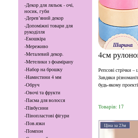
-Декор для ляльок - очі,
носик, губи
-Деревʼяний декор
-Допоміжні товари для
рукоділля
-Екошкіра
-Мереживо
-Металевий декор.
-Метелики з фоамірану
-Набор на брошку
Репсові стрічки – 
-Намистини 4 мм
Завдяки різномані
-Обруч
будь-якому проекті
-Овочі та фрукти
-Пасма для волосся
Товарів: 17
-Півбусини
-Пінопластові фігури
-Пов.язки
Ціна за 23м
-Помпон