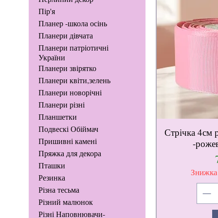
Пір'я
Планер -школа осінь
Планери дівчата
Планери патріотичні
України
Планери звірятко
Планери квіти,зелень
Планери новорічні
Планери різні
Планшетки
Подвескі Обіймач
Стрічка 4см р
Пришивні камені
-рожев
Пряжка для декора
Пташки
Знижка
Резинка
Різна тесьма
Різний малюнок
Різні Наповнювачи-