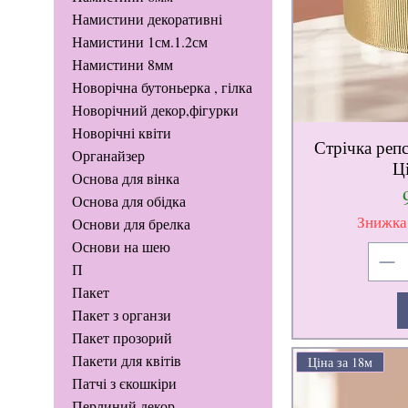
Намистини декоративні
Намистини 1см.1.2см
Намистини 8мм
Новорічна бутоньерка , гілка
Новорічний декор,фігурки
Новорічні квіти
Стрічка репс
Органайзер
Ц
Основа для вінка
Основа для обідка
Знижка
Основи для брелка
Основи на шею
П
Пакет
Пакет з органзи
Пакет прозорий
Пакети для квітів
Ціна за 18м
Патчі з єкошкіри
Перлиний декор