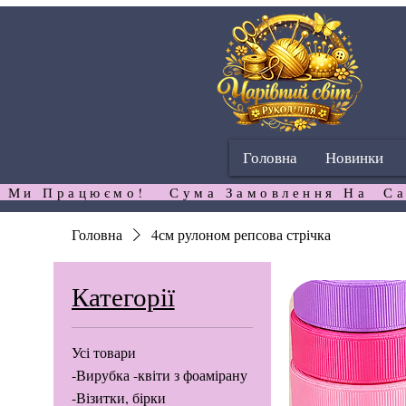
Головна
Новинки
 Ми Працюємо!   Сума Замовлення На  Са
Головна
4см рулоном репсова стрічка
Категорії
Усі товари
-Вирубка -квіти з фоамірану
-Візитки, бірки