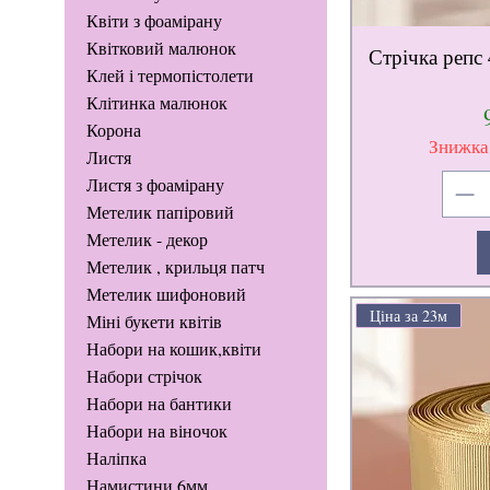
Квіти з фоамірану
Квітковий малюнок
Стрічка репс 
Клей і термопістолети
Клітинка малюнок
Корона
Знижка
Листя
Листя з фоамірану
Метелик папіровий
Метелик - декор
Метелик , крильця патч
Метелик шифоновий
Ціна за 23м
Міні букети квітів
Набори на кошик,квіти
Набори стрічок
Набори на бантики
Набори на віночок
Наліпка
Намистини 6мм