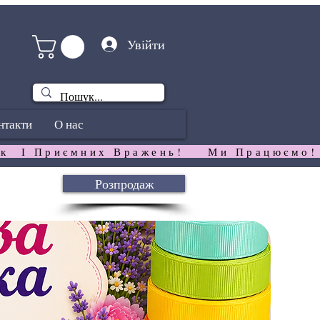
Увійти
нтакти
О нас
к  І Приємних Вражень!   
Розпродаж