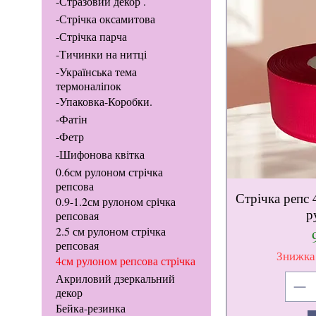
-Стразовий декор .
-Стрічка оксамитова
-Стрічка парча
-Тичинки на нитці
-Українська тема
термоналіпок
-Упаковка-Коробки.
-Фатін
-Фетр
-Шифонова квітка
0.6см рулоном стрічка
репсова
Стрічка репс 
0.9-1.2см рулоном срічка
р
репсовая
2.5 см рулоном стрічка
репсовая
Знижка
4см рулоном репсова стрічка
Акриловий дзеркальний
декор
Бейка-резинка