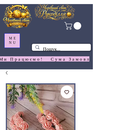
ME
NU
Ми Працюємо!   Сума Замовлення На  Сай