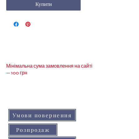
Купити
Мінімальна сума замовлення на сайті
— 100 грн
Кольори товарів на сайті можуть незначно
відрізнятися від реальних через
особливості кольоропередачі монітора
(телефону, планшета)
Умови повернення
Розпродаж