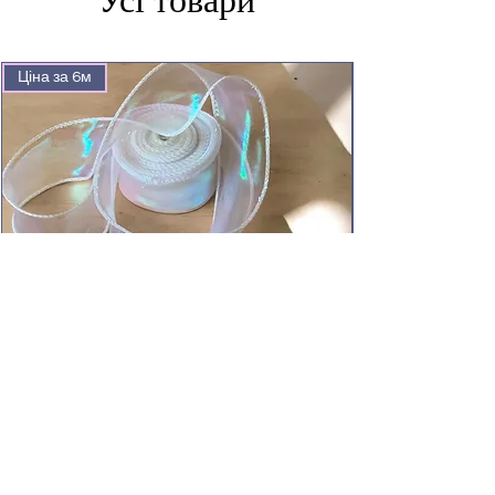
Ціна за 6м
Стрічка органза хвиляста 4,5 см колір білий
хамелеон / рулон 6м