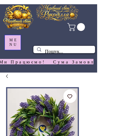
ME
NU
Ми Працюємо!   Сума Замовлення На  Сай