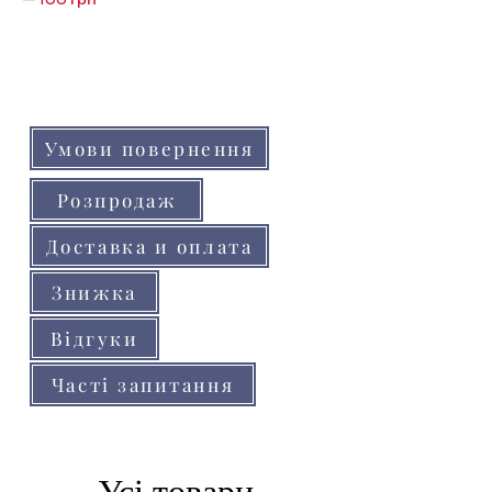
Кольори товарів на сайті можуть незначно
відрізнятися від реальних через
особливості кольоропередачі монітора
(телефону, планшета)
Умови повернення
Розпродаж
Доставка и оплата
Знижка
Відгуки
Часті запитання
Усі товари