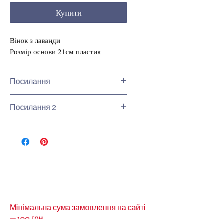
Купити
Вінок з лаванди
Розмір основи 21см пластик
Посилання
Інші види букетів квітів ви
Посилання 2
можете знайти, натиснувши на
це посилання:
Букетів квітів
Інши види декоративних
віночкив можна подивитися за
посиланням-декоративни
віночки
Мінімальна сума замовлення на сайті
— 100 грн