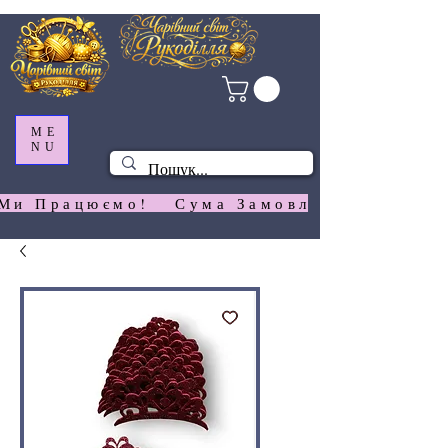
ME
NU
Ми Працюємо!   Сума Замовлення На  Сай