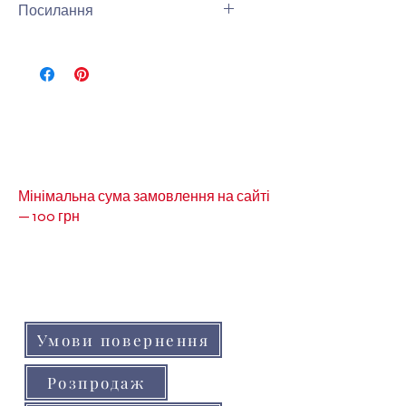
Посилання
Інши види короною можна
подивитись за
посиланням-
Корона
Мінімальна сума замовлення на сайті
— 100 грн
Кольори товарів на сайті можуть незначно
відрізнятися від реальних через
особливості кольоропередачі монітора
(телефону, планшета)
Умови повернення
Розпродаж