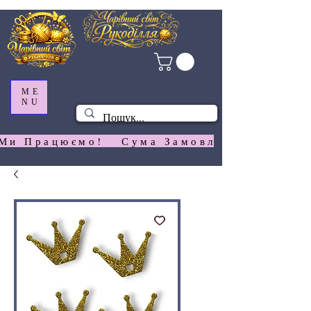
ME
NU
Ми Працюємо!   Сума Замовлення На  Сай