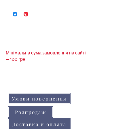
Інши види короною можна
подивитись за
посиланням-
Корона
Мінімальна сума замовлення на сайті
— 100 грн
Кольори товарів на сайті можуть незначно
відрізнятися від реальних через
особливості кольоропередачі монітора
(телефону, планшета)
Умови повернення
Розпродаж
Доставка и оплата