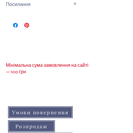
Посилання
Інши види короною можна
подивитись за
посиланням-
Корона
Мінімальна сума замовлення на сайті
— 100 грн
Кольори товарів на сайті можуть незначно
відрізнятися від реальних через
особливості кольоропередачі монітора
(телефону, планшета)
Умови повернення
Розпродаж