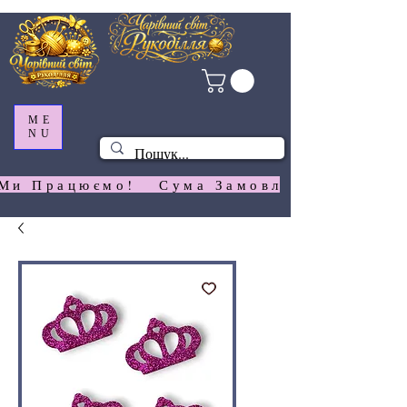
ME
NU
Ми Працюємо!   Сума Замовлення На  Сай