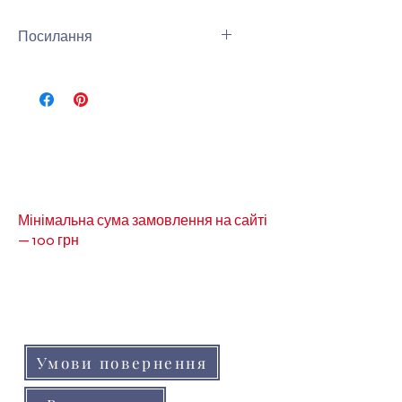
Посилання
Інши види короною можна
подивитись за
посиланням-
Корона
Мінімальна сума замовлення на сайті
— 100 грн
Кольори товарів на сайті можуть незначно
відрізнятися від реальних через
особливості кольоропередачі монітора
(телефону, планшета)
Умови повернення