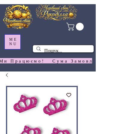
ME
NU
Ми Працюємо!   Сума Замовлення На  Сай