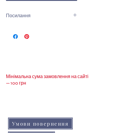
Посилання
Ви можете переглянути інші
намистини рондель 6 мм
кришталь за посиланням:
Намистини рондель 6мм
кришталь
Мінімальна сума замовлення на сайті
— 100 грн
Кольори товарів на сайті можуть незначно
відрізнятися від реальних через
особливості кольоропередачі монітора
(телефону, планшета)
Умови повернення