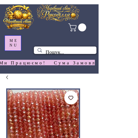
ME
NU
Ми Працюємо!   Сума Замовлення На  Сай