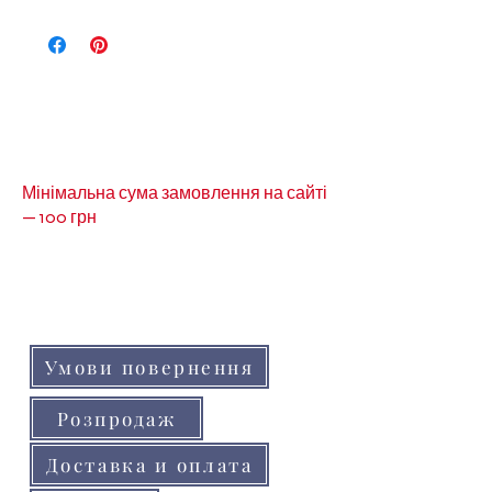
Інши види стрічок з малюнком
рулон можна подивитись за
посиланням-Стрічка з
малюнком рулоном
Мінімальна сума замовлення на сайті
— 100 грн
Кольори товарів на сайті можуть незначно
відрізнятися від реальних через
особливості кольоропередачі монітора
(телефону, планшета)
Умови повернення
Розпродаж
Доставка и оплата