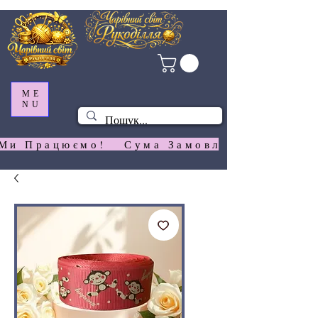
ME
NU
Ми Працюємо!   Сума Замовлення На  Сай