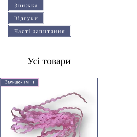
Знижка
Відгуки
Часті запитання
Усі товари
Залишок 1м 11