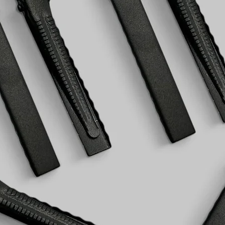
малювання шаблоні
вручну. Акуратніс
ідеально рівними,
гострими різаками
Часті сфери зас
Аксесуари для вол
приклеюють на гум
крокодильчики аб
упаковка - стиль
подарункових короб