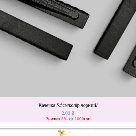
Качечка 5.5см/колір чорний/
Ціна
2,00 ₴
Знижка 3%-от 1000грн