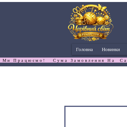
Головна
Новинки
 Ми Працюємо!   Сума Замовлення На  Са