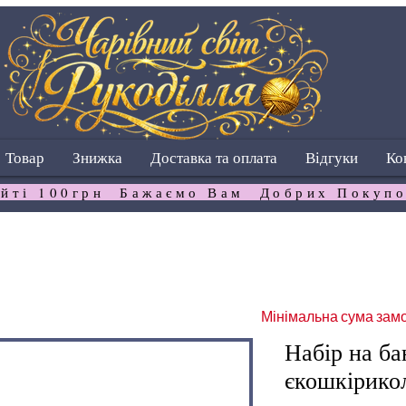
Товар
Знижка
Доставка та оплата
Відгуки
Ко
йті 100грн  Бажаємо Вам  Добрих Покупо
Мінімальна сума замо
Набір на ба
єкошкірико