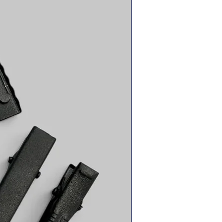
в і вирізання кожної деталі
ть: краї деталей виходять
 тому що вирубка робиться
.
тосування
осся - готові банти
ки, обідки, шпильки,
о пов'язки. Подарункова
ний елемент для прикрашання
ок, пакетів і листівок.