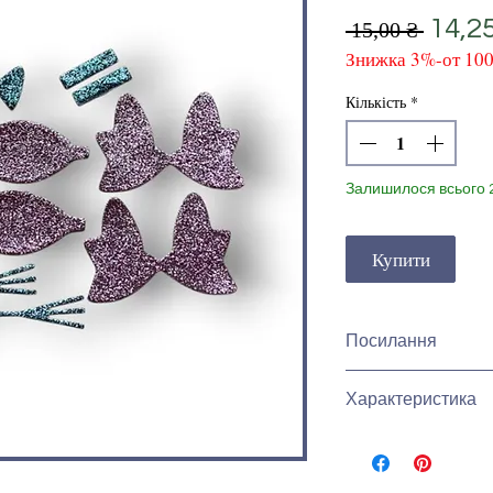
Звич
14,2
 15,00 ₴ 
Знижка 3%-от 10
ціна
Кількість
*
Залишилося всього 
Купити
Посилання
інши види вирубки
Характеристика
можно подиитись 
бантики
Вирубування бант
висікання)