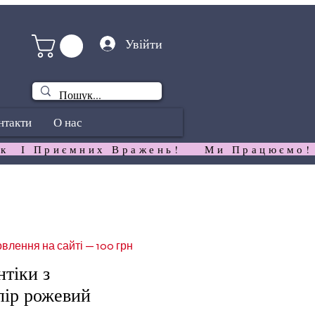
Увійти
нтакти
О нас
к  І Приємних Вражень!   
влення на сайті — 100 грн
нтіки з
лір рожевий