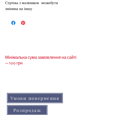
Стрічка з малюнком можебути
змінина на іншу
Мінімальна сума замовлення на сайті
— 100 грн
Кольори товарів на сайті можуть незначно
відрізнятися від реальних через
особливості кольоропередачі монітора
(телефону, планшета)
Умови повернення
Розпродаж