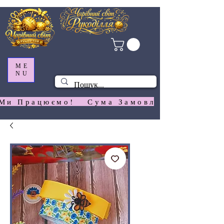
ME
NU
Ми Працюємо!   Сума Замовлення На  Сай