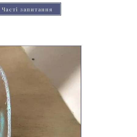
Часті запитання
Ціна за 2м