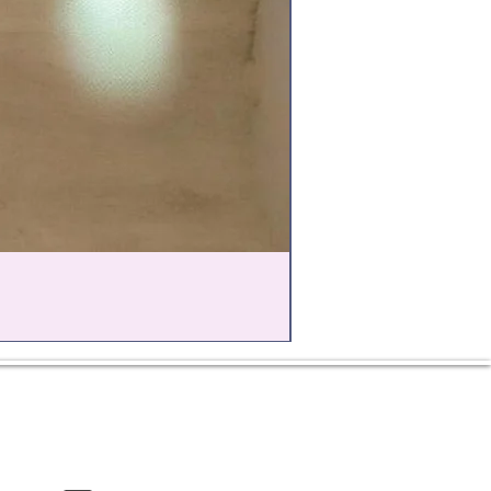
+38(095)1531965
пн-пт с 9.00 до18.00