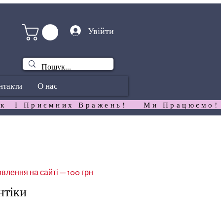
Увійти
нтакти
О нас
к  І Приємних Вражень!   
влення на сайті — 100 грн
нтіки