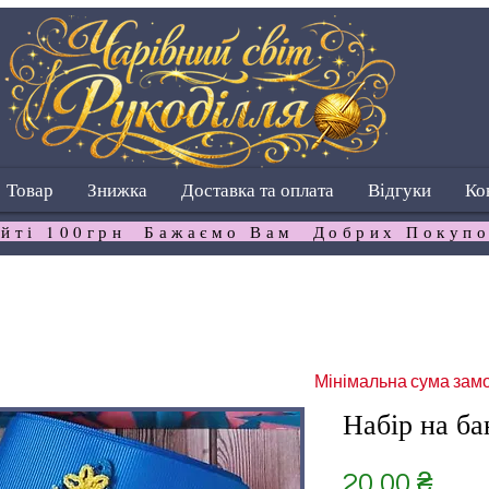
Товар
Знижка
Доставка та оплата
Відгуки
Ко
йті 100грн  Бажаємо Вам  Добрих Покупо
Мінімальна сума замо
Набір на ба
Ціна
20,00 ₴