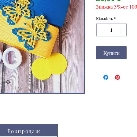
Знижка 3%-от 10
Кількість
*
Купити
Кольори товарів на сайті можуть незнач
Розпродаж
через особливості кольоропередачі мо