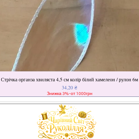
Стрічка органза хвиляста 4,5 см колір білий хамелеон / рулон 6м
Ціна
34,20 ₴
Знижка 3%-от 1000грн