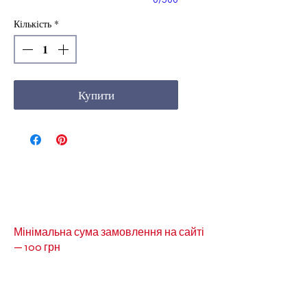
0/500
Кількість
*
Купити
Мінімальна сума замовлення на сайті
— 100 грн
Кольори товарів на сайті можуть незначно
відрізнятися від реальних через
особливості кольоропередачі монітора