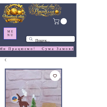
ME
NU
Ми Працюємо!   Сума Замовлення На  Сай