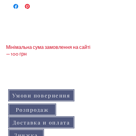
Мінімальна сума замовлення на сайті
— 100 грн
Кольори товарів на сайті можуть незначно
відрізнятися від реальних через
особливості кольоропередачі монітора
(телефону, планшета)
Умови повернення
Розпродаж
Доставка и оплата
Знижка