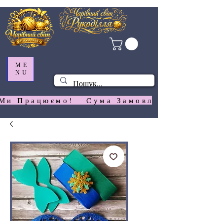
ME
NU
Ми Працюємо!   Сума Замовлення На  Сай