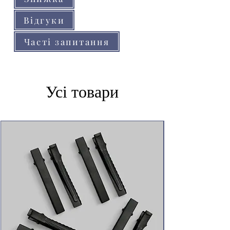
Відгуки
Часті запитання
Усі товари