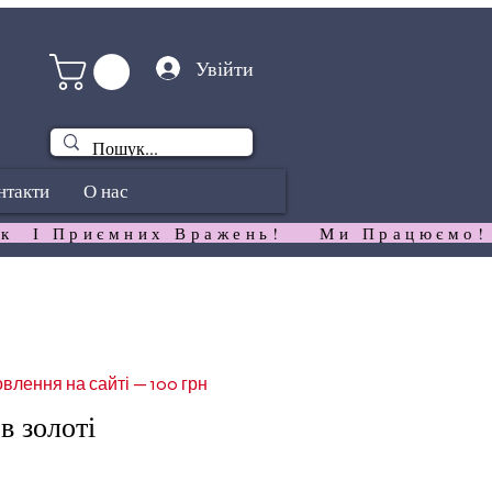
Увійти
нтакти
О нас
к  І Приємних Вражень!   
влення на сайті — 100 грн
в золоті