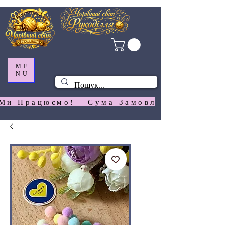
ME
NU
Ми Працюємо!   Сума Замовлення На  Сай