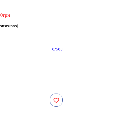
00грн
в'язково)
0/500
1