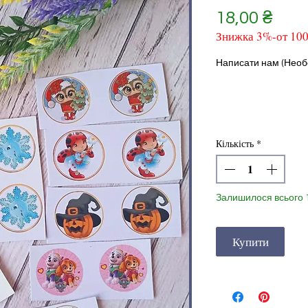
Ціна
18,00 ₴
Знижка 3%-от 10
Написати нам (Необо
Кількість
*
Залишилося всього 
Купити