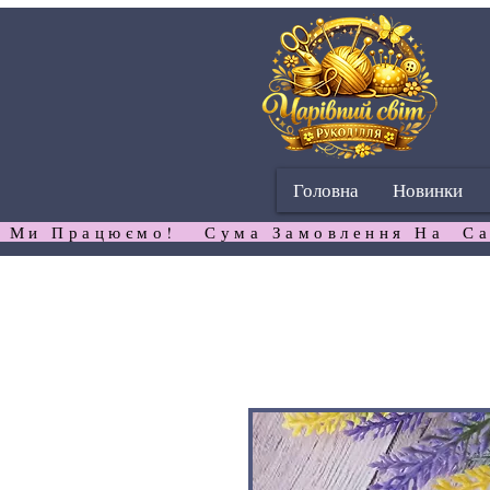
Головна
Новинки
 Ми Працюємо!   Сума Замовлення На  Са