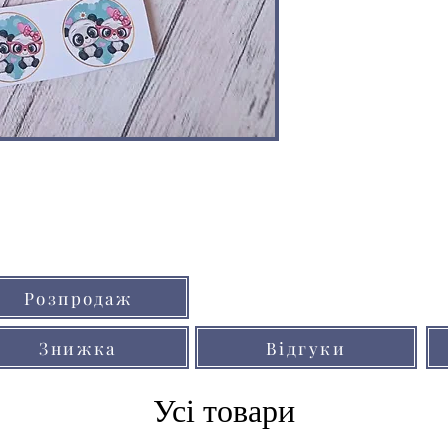
Кольори товарів на сайті можуть незнач
Розпродаж
через особливості кольоропередачі мо
Знижка
Відгуки
Усі товари