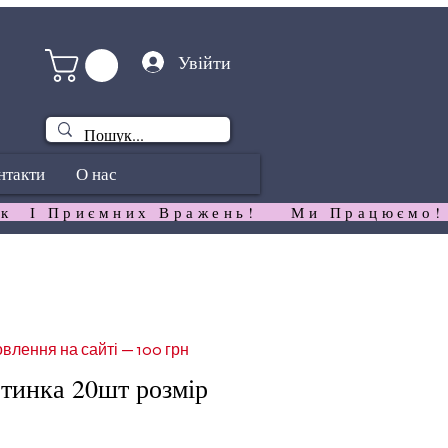
Увійти
нтакти
О нас
к  І Приємних Вражень!   
влення на сайті — 100 грн
ртинка 20шт розмір