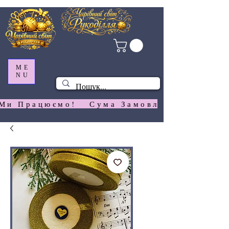
ME
NU
Ми Працюємо!   Сума Замовлення На  Сай