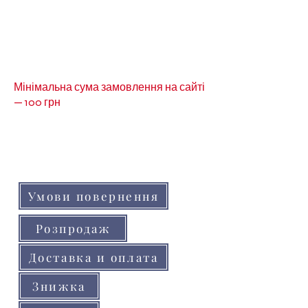
Мінімальна сума замовлення на сайті
— 100 грн
Кольори товарів на сайті можуть незначно
відрізнятися від реальних через
особливості кольоропередачі монітора
(телефону, планшета)
Умови повернення
Розпродаж
Доставка и оплата
Знижка