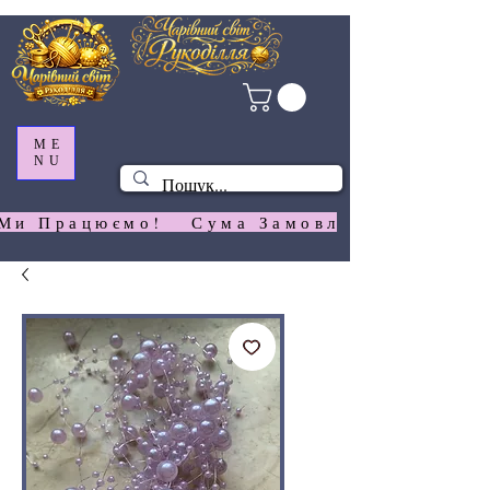
ME
NU
Ми Працюємо!   Сума Замовлення На  Сай