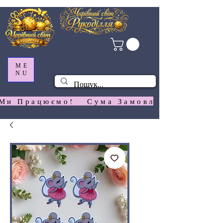
ME
NU
Ми Працюємо!   Сума Замовлення На  Сай