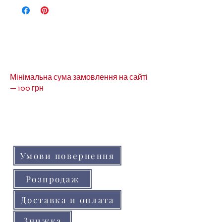
можно переглянути за
посиланням -
планери
Зверятко
Мінімальна сума замовлення на сайті
— 100 грн
Кольори товарів на сайті можуть незначно
відрізнятися від реальних через
особливості кольоропередачі монітора
(телефону, планшета)
Умови повернення
Розпродаж
Доставка и оплата
Знижка