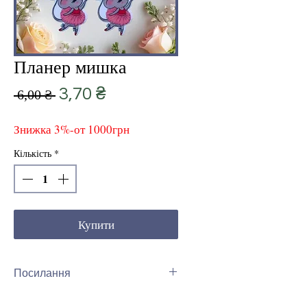
Планер мишка
Звичайна
За
3,70 ₴
 6,00 ₴ 
ціна
розпродажем
Знижка 3%-от 1000грн
Кількість
*
Купити
Посилання
Інши види планеров Зверятко