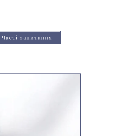
но відрізнятися від реальних
нітора (телефону, планшета)
Часті запитання
Ціна за 8.5м