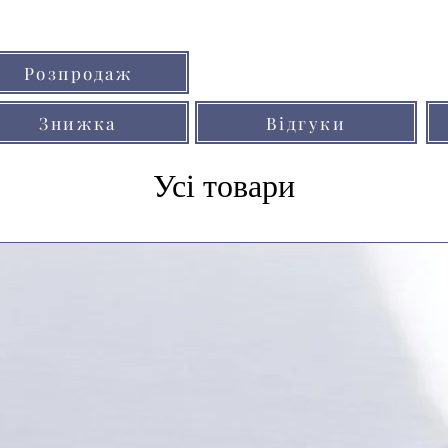
Кольори товарів на сайті можуть незнач
Розпродаж
через особливості кольоропередачі мо
Знижка
Відгуки
Усі товари