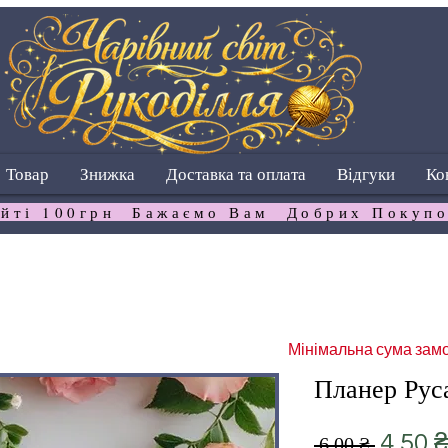
Товар
Знижка
Доставка та оплата
Відгуки
Ко
йті 100грн  Бажаємо Вам  Добрих Покупо
Мінімальна сума замо
Планер Рус
Звича
4,50 ₴
 6,00 ₴ 