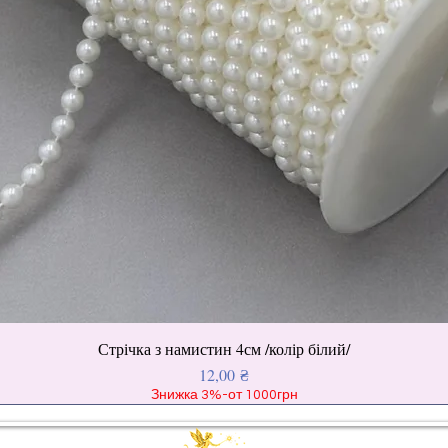
Стрічка з намистин 4см /колір білий/
Ціна
12,00 ₴
Знижка 3%-от 1000грн