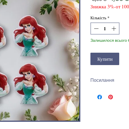
Знижка 3%-от 10
ціна
Кількість
*
Залишилося всього 
Купити
Посилання
Інши Планери Дів
посиланнем
-
Дівч