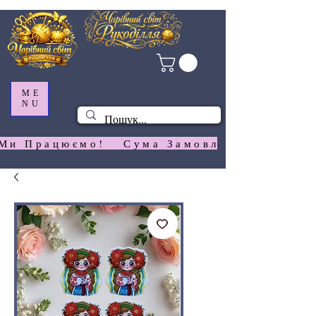
ME
NU
Ми Працюємо!   Сума Замовлення На  Сай