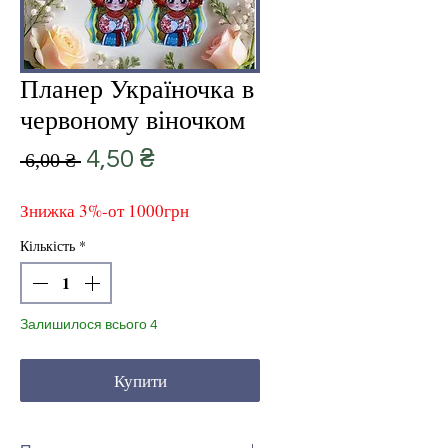
Планер Україночка в
червоному віночком
Звичайна
За
4,50 ₴
 6,00 ₴ 
ціна
розпродажем
Знижка 3%-от 1000грн
Кількість
*
Залишилося всього 4
Купити