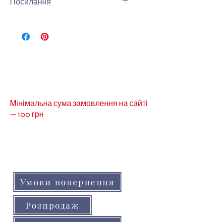
Посилання
Інши Планери Дівчата можно
подивитись за посиланнем
-
Дівчата
Мінімальна сума замовлення на сайті
— 100 грн
Кольори товарів на сайті можуть незначно
відрізнятися від реальних через
особливості кольоропередачі монітора
(телефону, планшета)
Умови повернення
Розпродаж