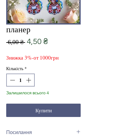
планер
Звичайна
За
4,50 ₴
 6,00 ₴ 
ціна
розпродажем
Знижка 3%-от 1000грн
Кількість
*
Залишилося всього 4
Купити
Посилання