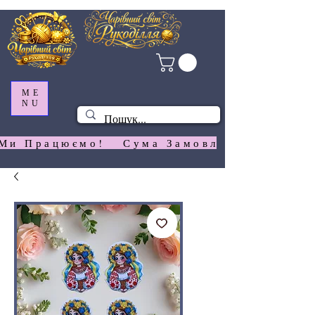
ME
NU
Ми Працюємо!   Сума Замовлення На  Сай