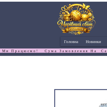
Головна
Новинки
 Ми Працюємо!   Сума Замовлення На  Са