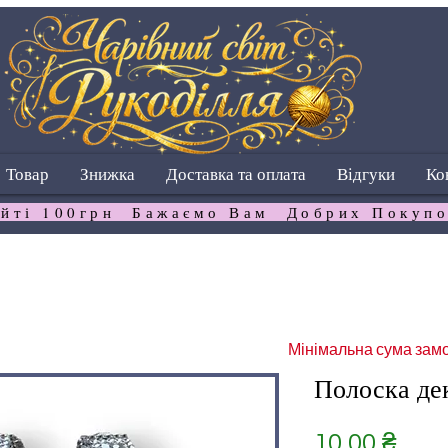
Товар
Знижка
Доставка та оплата
Відгуки
Ко
йті 100грн  Бажаємо Вам  Добрих Покупо
Мінімальна сума замо
Полоска де
Ціна
10,00 ₴