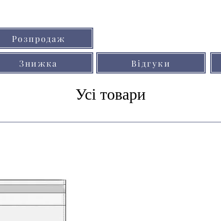
собою стразів, на
металевих елемен
Кольори товарів на сайті можуть незнач
Розпродаж
через особливості кольоропередачі мо
Знижка
Відгуки
Усі товари