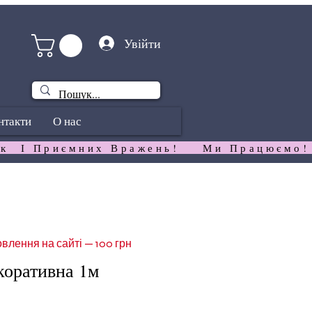
Увійти
нтакти
О нас
к  І Приємних Вражень!   
влення на сайті — 100 грн
коративна 1м