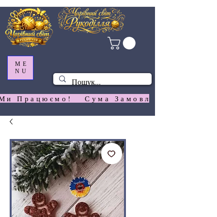
ME
NU
Ми Працюємо!   Сума Замовлення На  Сай