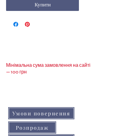
Купити
Мінімальна сума замовлення на сайті
— 100 грн
Кольори товарів на сайті можуть незначно
відрізнятися від реальних через
особливості кольоропередачі монітора
(телефону, планшета)
Умови повернення
Розпродаж