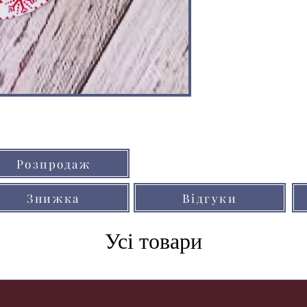
Кольори товарів на сайті можуть незнач
Розпродаж
через особливості кольоропередачі мо
Знижка
Відгуки
Усі товари