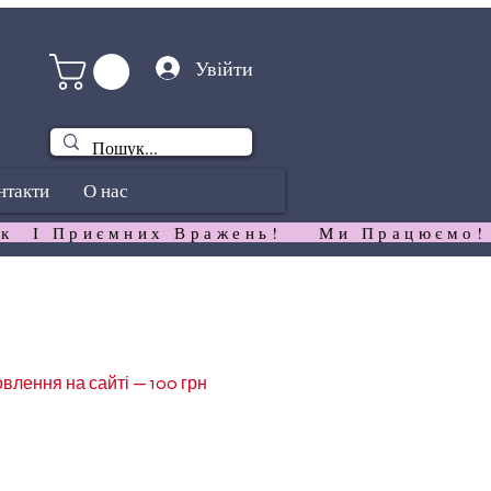
Увійти
нтакти
О нас
к  І Приємних Вражень!   
влення на сайті — 100 грн