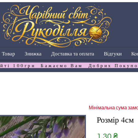
Товар
Знижка
Доставка та оплата
Відгуки
Ко
йті 100грн  Бажаємо Вам  Добрих Покупо
Мінімальна сума замо
Розмір 4см
Ціна
1,30 ₴