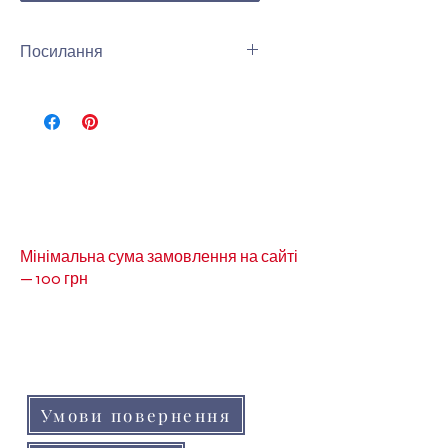
Посилання
Ви можете переглянути інші
намистини рондель 2мм
кришталь за посиланням:
Намистини рондель 2мм
кришталь
Мінімальна сума замовлення на сайті
— 100 грн
Кольори товарів на сайті можуть незначно
відрізнятися від реальних через
особливості кольоропередачі монітора
(телефону, планшета)
Умови повернення