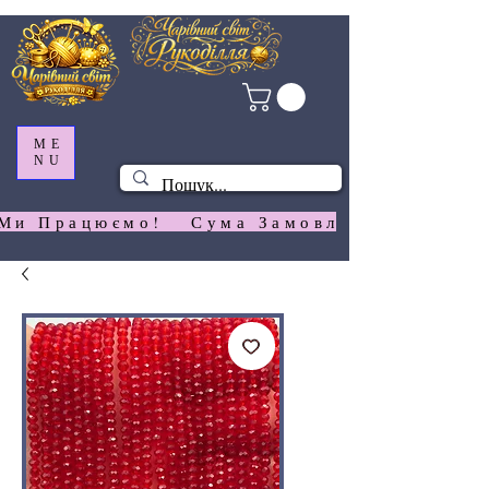
ME
NU
Ми Працюємо!   Сума Замовлення На  Сай