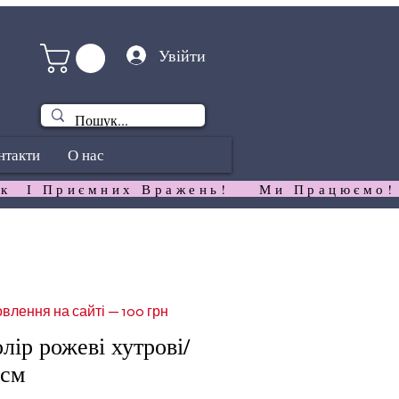
Увійти
нтакти
О нас
к  І Приємних Вражень!   
влення на сайті — 100 грн
лір рожеві хутрові/
6см