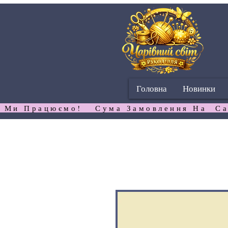
Головна
Новинки
 Ми Працюємо!   Сума Замовлення На  Са