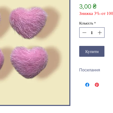
Ціна
3,00 ₴
Знижка 3%-от 10
Кількість
*
Купити
Посилання
Інши види стразо
переглянути за п
Стразовий деко