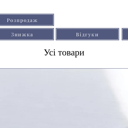
Кольори товарів на сайті можуть незнач
Розпродаж
через особливості кольоропередачі мо
Знижка
Відгуки
Усі товари