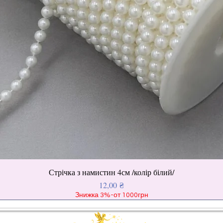
Стрічка з намистин 4см /колір білий/
Ціна
12,00 ₴
Знижка 3%-от 1000грн