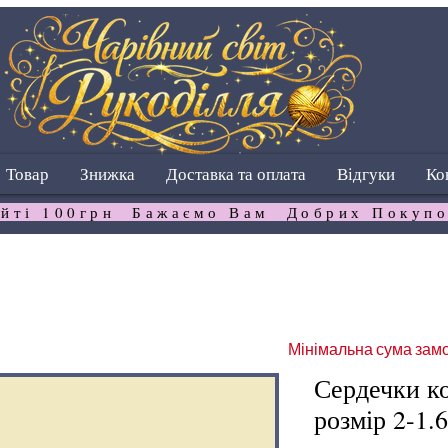
Товар
Знижка
Доставка та оплата
Відгуки
Ко
йті 100грн  Бажаємо Вам  Добрих Покупо
Мінімальна сума замо
Сердечки ко
розмір 2-1.