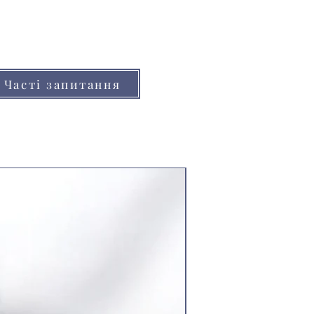
но відрізнятися від реальних
нітора (телефону, планшета)
Часті запитання
Ціна за 8.5м