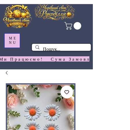
ME
NU
Ми Працюємо!   Сума Замовлення На  Сай