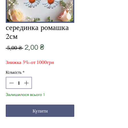
серединка ромашка
2см
Звичайна
За
2,00 ₴
 5,00 ₴ 
ціна
розпродажем
Знижка 3%-от 1000грн
Кількість
*
Залишилося всього 1
Купити