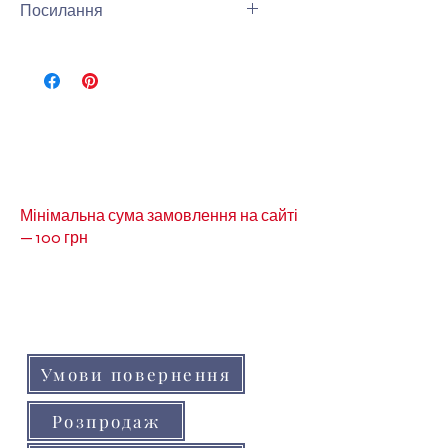
Посилання
Інши види планеров можна
побачити за посиланням -
Квіти
Зелень
Мінімальна сума замовлення на сайті
— 100 грн
Кольори товарів на сайті можуть незначно
відрізнятися від реальних через
особливості кольоропередачі монітора
(телефону, планшета)
Умови повернення
Розпродаж