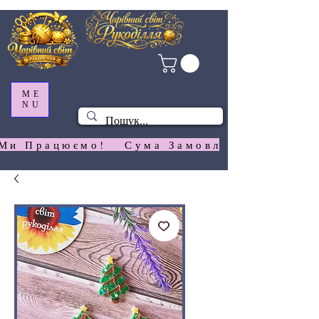
ME
NU
Ми Працюємо!   Сума Замовлення На  Сай