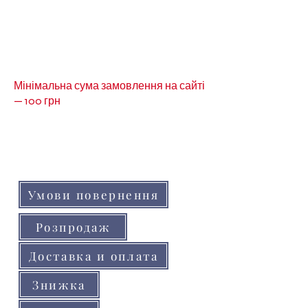
Мінімальна сума замовлення на сайті
— 100 грн
Кольори товарів на сайті можуть незначно
відрізнятися від реальних через
особливості кольоропередачі монітора
(телефону, планшета)
Умови повернення
Розпродаж
Доставка и оплата
Знижка