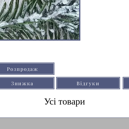
Кольори товарів на сайті можуть незнач
Розпродаж
через особливості кольоропередачі мо
Знижка
Відгуки
Усі товари