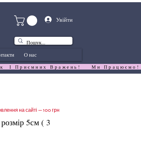
Увійти
нтакти
О нас
к  І Приємних Вражень!   
влення на сайті — 100 грн
розмір 5см ( 3