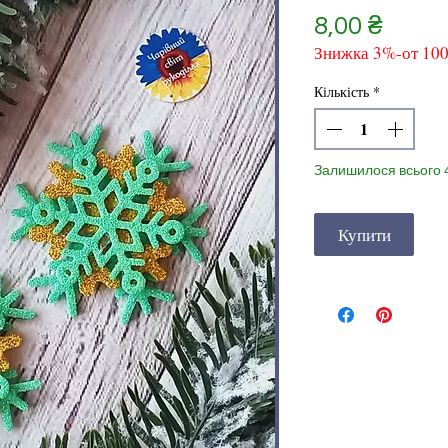
Ціна
8,00 ₴
Знижка 3%-от 10
Кількість
*
Залишилося всього 
Купити