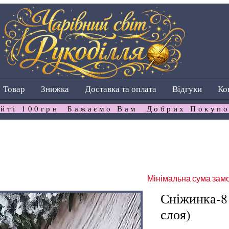
Товар
Знижка
Доставка та оплата
Відгуки
Ко
йті 100грн  Бажаємо Вам  Добрих Покупо
Мінімальна сума замо
Сніжинка-8 
слоя)