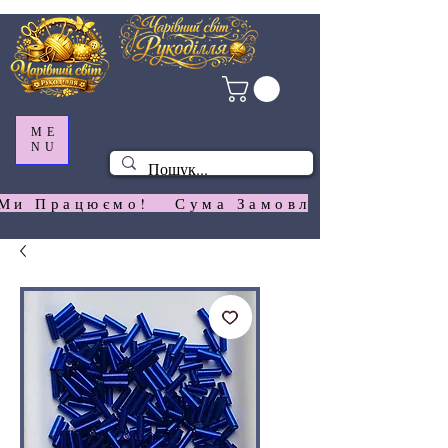
ME
NU
Ми Працюємо!   Сума Замовлення На  Сай