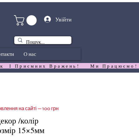
Увійти
нтакти
О нас
к  І Приємних Вражень!   
влення на сайті — 100 грн
екор /колір
озмір 15×5мм