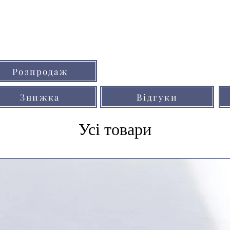
Кольори товарів на сайті можуть незнач
Розпродаж
через особливості кольоропередачі мо
Знижка
Відгуки
Усі товари