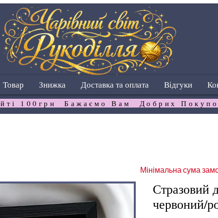
Товар
Знижка
Доставка та оплата
Відгуки
Ко
йті 100грн  Бажаємо Вам  Добрих Покупо
Мінімальна сума замо
Стразовий д
червоний/р