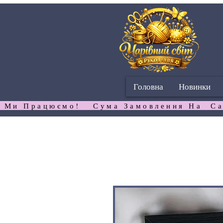
Головна
Новинки
 Ми Працюємо!   Сума Замовлення На  Са