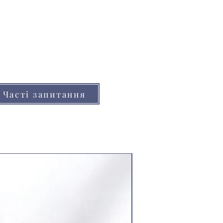
но відрізнятися від реальних
нітора (телефону, планшета)
Часті запитання
Ціна за 8.5м