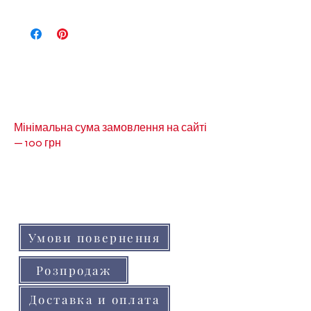
Інші види стрічки ви можете
переглянути за посиланням:
Декоративной стрічки
Інша тесьма за посиланням
-
Тесьма
Мінімальна сума замовлення на сайті
— 100 грн
Кольори товарів на сайті можуть незначно
відрізнятися від реальних через
особливості кольоропередачі монітора
(телефону, планшета)
Умови повернення
Розпродаж
Доставка и оплата