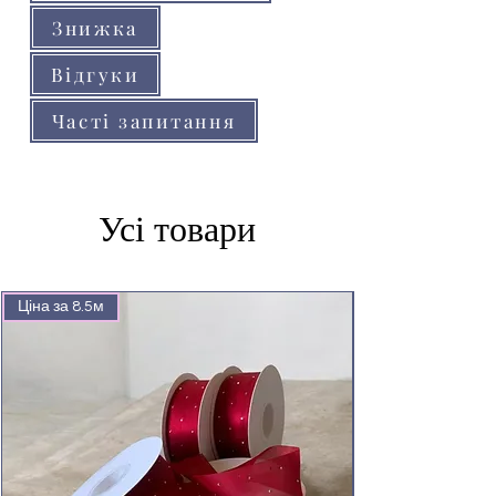
Знижка
Відгуки
Часті запитання
Усі товари
Ціна за 8.5м