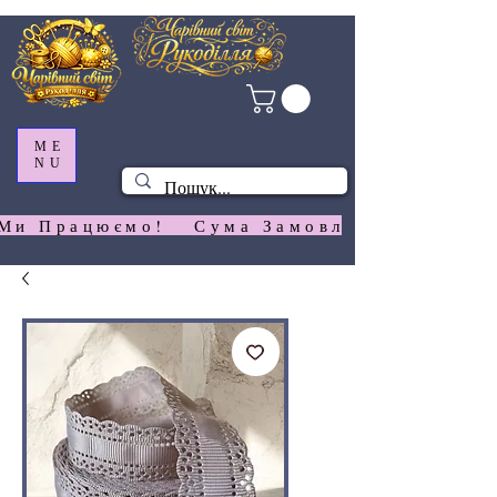
ME
NU
Ми Працюємо!   Сума Замовлення На  Сай