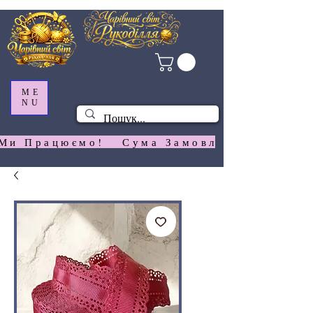
ME
NU
Ми Працюємо!   Сума Замовлення На  Сай