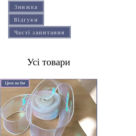
Знижка
Відгуки
Часті запитання
Усі товари
Ціна за 6м