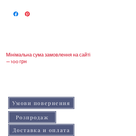
Інші види стрічки ви можете
переглянути за посиланням:
Декоративной стрічки
Інша тесьма за посиланням
-
Тесьма
Мінімальна сума замовлення на сайті
— 100 грн
Кольори товарів на сайті можуть незначно
відрізнятися від реальних через
особливості кольоропередачі монітора
(телефону, планшета)
Умови повернення
Розпродаж
Доставка и оплата