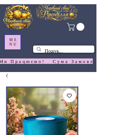
ME
NU
Ми Працюємо!   Сума Замовлення На  Сай