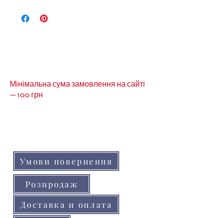
Інши види стрічок репсової на
метраж розмір 2,5см можна
подивитись за
посиланням-
Стрічка 2,5см репсова 2,5см
на метраж
Мінімальна сума замовлення на сайті
— 100 грн
Кольори товарів на сайті можуть незначно
відрізнятися від реальних через
особливості кольоропередачі монітора
(телефону, планшета)
Умови повернення
Розпродаж
Доставка и оплата