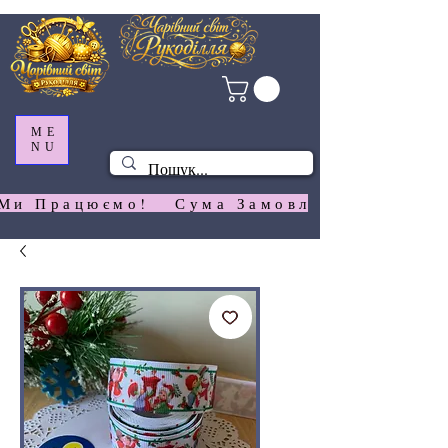
ME
NU
Ми Працюємо!   Сума Замовлення На  Сай