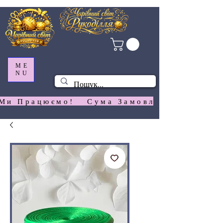
ME
NU
Ми Працюємо!   Сума Замовлення На  Сай