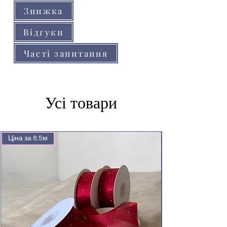
Знижка
Відгуки
Часті запитання
Усі товари
Ціна за 8.5м