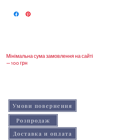
Інші кольори репсових стрічок
0.6см Ви можете побачити у
розділі натиснувши на це
посилання-
Стрічка репсова
0.6см
Мінімальна сума замовлення на сайті
— 100 грн
Кольори товарів на сайті можуть незначно
відрізнятися від реальних через
особливості кольоропередачі монітора
(телефону, планшета)
Умови повернення
Розпродаж
Доставка и оплата