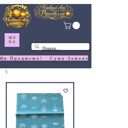
ME
NU
Ми Працюємо!   Сума Замовлення На  Сай