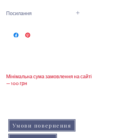
Посилання
Інши види тканини можна
подивитись за
посиланням-
Тканина
Мінімальна сума замовлення на сайті
— 100 грн
Кольори товарів на сайті можуть незначно
відрізнятися від реальних через
особливості кольоропередачі монітора
(телефону, планшета)
Умови повернення